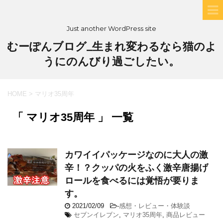
Just another WordPress site
むーぽんブログ_生まれ変わるなら猫のよ
うにのんびり過ごしたい。
HOME
>
マリオ35周年
「 マリオ35周年 」 一覧
カワイイパッケージなのに大人の激
辛！？クッパの火をふく激辛唐揚げ
ロールを食べるには覚悟が要りま
す。
2021/02/09
-
感想・レビュー・体験談
セブンイレブン
,
マリオ35周年
,
商品レビュー