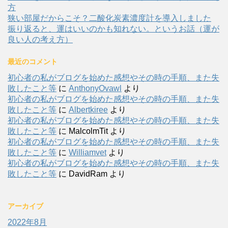
方
狭い部屋だからこそ？二酸化炭素濃度計を導入しました
振り返ると、運はいいのかも知れない。というお話（運が
良い人の考え方）
最近のコメント
初心者の私がブログを始めた感想やその時の手順、また失
敗したこと等
に
AnthonyOvawl
より
初心者の私がブログを始めた感想やその時の手順、また失
敗したこと等
に
Albertkiree
より
初心者の私がブログを始めた感想やその時の手順、また失
敗したこと等
に
MalcolmTit
より
初心者の私がブログを始めた感想やその時の手順、また失
敗したこと等
に
Williamvet
より
初心者の私がブログを始めた感想やその時の手順、また失
敗したこと等
に
DavidRam
より
アーカイブ
2022年8月